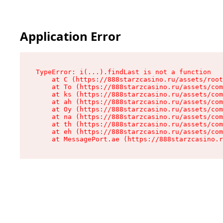
Application Error
TypeError: i(...).findLast is not a function

    at C (https://888starzcasino.ru/assets/root
    at To (https://888starzcasino.ru/assets/com
    at ks (https://888starzcasino.ru/assets/com
    at ah (https://888starzcasino.ru/assets/com
    at Oy (https://888starzcasino.ru/assets/com
    at na (https://888starzcasino.ru/assets/com
    at th (https://888starzcasino.ru/assets/com
    at eh (https://888starzcasino.ru/assets/com
    at MessagePort.ae (https://888starzcasino.r